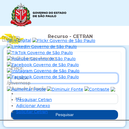
Recurso - CETRAN
SP + Digital
Adicionar Anexo
Placa:
/governosp
Auto de Infração:
Pesquisar Cetran
Adicionar Anexo
Solicitar Cetran